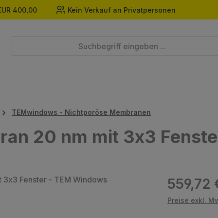
EUR 400,00
Kein Verkauf an Privatpersonen
TEMwindows - Nichtporöse Membranen
bran 20 nm mit 3x3 Fenst
Regulärer Prei
559,72 
Preise exkl. M