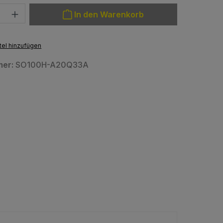
: Gib den gewünschten Wert ein oder benutze die Schaltfläche
In den Warenkorb
el hinzufügen
mer:
SO100H-A20Q33A