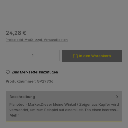
Regulärer Preis:
24,28 €
Preise exkl. MwSt. zzgl. Versandkosten
Produkt Anzahl: Gib den gewünschten Wert ein oder benutze die Schaltfläch
In den Warenkorb
Zum Merkzettel hinzufügen
Produktnummer:
GP29936
Beschreibung
Planotec - Marker.Dieser kleine Winkel / Zeiger aus Kupfer wird
verwendet, um zum Beispiel auf einem Leit-Tab einen interess…
Mehr