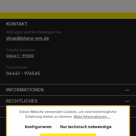
KONTAKT
Anfragen und Bestellungen via
shop@plano-em.de
Telefonnummer:
06441 - 97650
Faxnummer:
06441 - 976565
INFORMATIONEN
RECHTLICHES
UNSERE PARTNER
Diese Website verwendet Cookies, um eine bestmögliche
Erfahrung bieten zu können.
Mehr Informationen ...
Konfigurieren
Nur technisch notwendige
Alle Preise exkl. gesetzl. Mehrwertsteuer zzgl.
Versandkosten
und ggf.