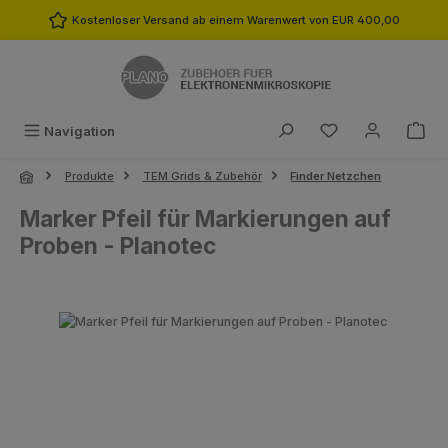
Zum Hauptinhalt springen
Kostenloser Versand ab einem Warenwert von EUR 400,00
Du hast 0 Produk
Navigation
Produkte
TEM Grids & Zubehör
Finder Netzchen
Marker Pfeil für Markierungen auf
Proben - Planotec
Bildergalerie überspringen