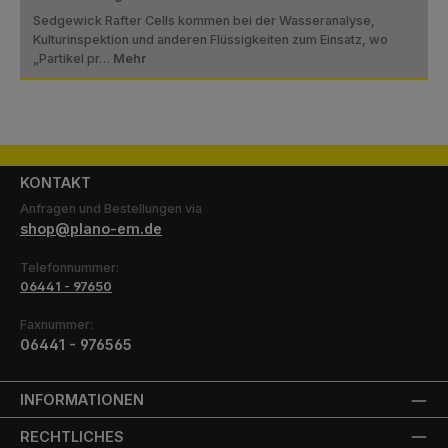
Sedgewick Rafter Cells kommen bei der Wasseranalyse,
Kulturinspektion und anderen Flüssigkeiten zum Einsatz, wo
„Partikel pr…
Mehr
KONTAKT
Anfragen und Bestellungen via
shop@plano-em.de
Telefonnummer:
06441 - 97650
Faxnummer:
06441 - 976565
INFORMATIONEN
RECHTLICHES