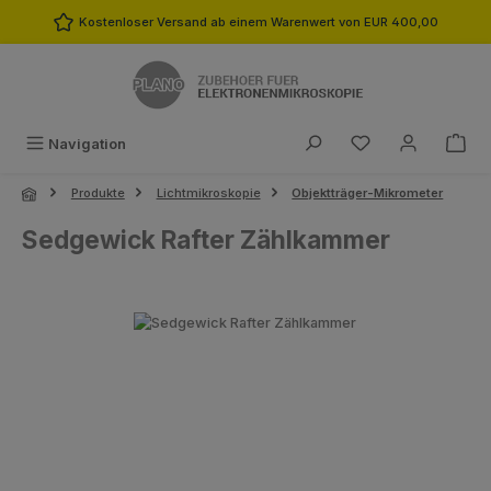
Zum Hauptinhalt springen
Kostenloser Versand ab einem Warenwert von EUR 400,00
Du hast 0 Produk
Navigation
Produkte
Lichtmikroskopie
Objektträger-Mikrometer
Sedgewick Rafter Zählkammer
Bildergalerie überspringen