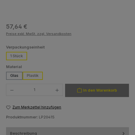
Regulärer Preis:
57,64 €
Preise exkl. MwSt. zzgl. Versandkosten
auswählen
Verpackungseinheit
1 Stück
auswählen
Material
Glas
Plastik
Produkt Anzahl: Gib den gewünschten Wert ein oder benutze die Schaltfläch
In den Warenkorb
Zum Merkzettel hinzufügen
Produktnummer:
LP20415
Beschreibung