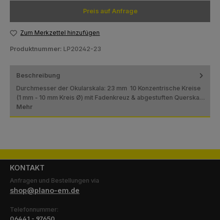
Preis auf Anfrage
Zum Merkzettel hinzufügen
Produktnummer:
LP20242-23
Beschreibung
Durchmesser der Okularskala: 23 mm 10 Konzentrische Kreise
(1 mm - 10 mm Kreis Ø) mit Fadenkreuz & abgestuften Querska…
Mehr
KONTAKT
Anfragen und Bestellungen via
shop@plano-em.de
Telefonnummer:
06441 - 97650