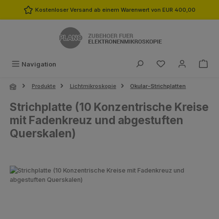
Zum Hauptinhalt springen
Kostenloser Versand ab einem Warenwert von EUR 400,00
Du hast 0 Produk
Navigation
Produkte
Lichtmikroskopie
Okular-Strichplatten
Strichplatte (10 Konzentrische Kreise
mit Fadenkreuz und abgestuften
Querskalen)
Bildergalerie überspringen