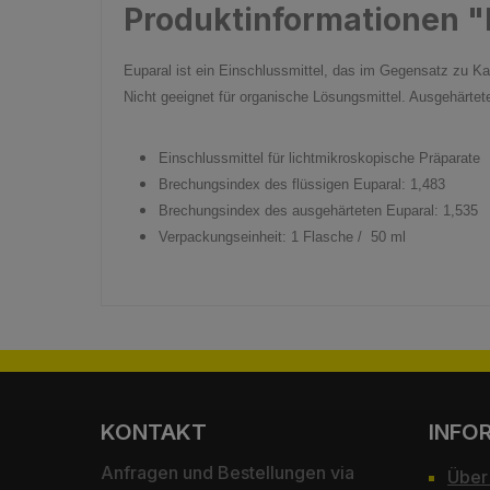
Produktinformationen 
Euparal ist ein Einschlussmittel, das im Gegensatz zu K
Nicht geeignet für organische Lösungsmittel. Ausgehärte
Einschlussmittel für lichtmikroskopische Präparate
Brechungsindex des flüssigen Euparal: 1,483
Brechungsindex des ausgehärteten Euparal: 1,535
Verpackungseinheit: 1 Flasche / 50 ml
KONTAKT
INFO
Anfragen und Bestellungen via
Über