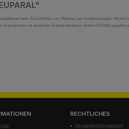
"EUPARAL"
anadabalsam beim Einschließen von Objekten aus hochprozentigem Alkohol nic
tes Euparal kann mit erwärmten Euparal-Verdünner (Artikel R1344B) augelöst 
RMATIONEN
RECHTLICHES
 Uns
Versandinformationen