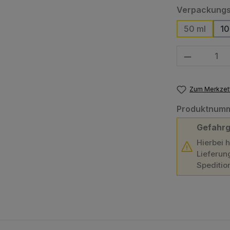
Verpackungs
50 ml
10
Produkt Anzahl
Zum Merkzett
Produktnum
Gefahrg
Hierbei 
Lieferun
Speditio