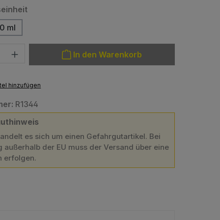
auswählen
einheit
0 ml
: Gib den gewünschten Wert ein oder benutze die Schaltfläche
In den Warenkorb
el hinzufügen
mer:
R1344
uthinweis
handelt es sich um einen Gefahrgutartikel. Bei
g außerhalb der EU muss der Versand über eine
n erfolgen.