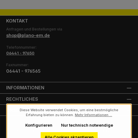
KONTAKT
Anfragen und Bestellungen via
shop@plano-em.de
Telefonnummer:
06441 - 97650
Faxnummer:
06441 - 976565
INFORMATIONEN
RECHTLICHES
UNSERE PARTNER
Diese Website verwendet Cookies, um eine bestmögliche
Erfahrung bieten zu können.
Mehr Informationen ...
Konfigurieren
Nur technisch notwendige
Alle Preise exkl. gesetzl. Mehrwertsteuer zzgl.
Versandkosten
und ggf.
Nachnahmegebühren, wenn nicht anders angegeben.
Alle Cookies akzeptieren