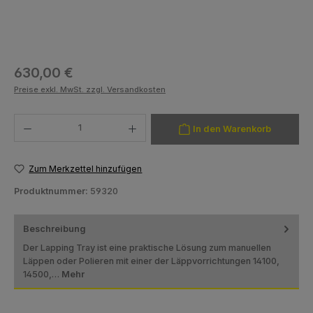
Regulärer Preis:
630,00 €
Preise exkl. MwSt. zzgl. Versandkosten
Produkt Anzahl: Gib den gewünschten Wert ein oder benutze die Schaltfläch
In den Warenkorb
Zum Merkzettel hinzufügen
Produktnummer:
59320
Beschreibung
Der Lapping Tray ist eine praktische Lösung zum manuellen
Läppen oder Polieren mit einer der Läppvorrichtungen 14100,
14500,…
Mehr