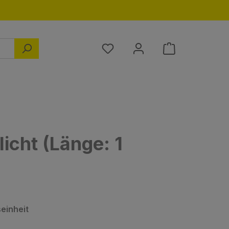
Du hast 0 Produkte auf dem M
icht (Länge: 1
auswählen
einheit