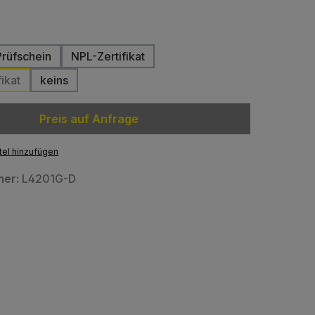
wählen
Prüfschein
NPL-Zertifikat
ikat
keins
Preis auf Anfrage
el hinzufügen
mer:
L4201G-D