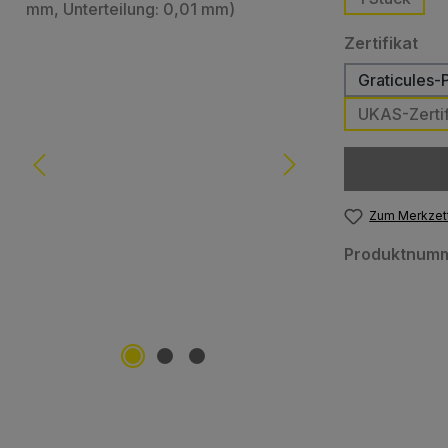
aus
Zertifikat
Graticules-
UKAS-Zertif
Zum Merkzett
Produktnum