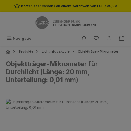
Zum Hauptinhalt springen
Kostenloser Versand ab einem Warenwert von EUR 400,00
Du hast 0 Produk
Navigation
Produkte
Lichtmikroskopie
Objektträger-Mikrometer
Objektträger-Mikrometer für
Durchlicht (Länge: 20 mm,
Unterteilung: 0,01 mm)
Bildergalerie überspringen