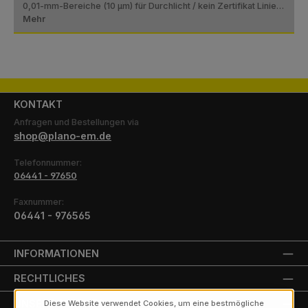
0,01-mm-Bereiche (10 µm) für Durchlicht / kein Zertifikat Linie…
Mehr
KONTAKT
Anfragen und Bestellungen via
shop@plano-em.de
Telefonnummer:
06441 - 97650
Faxnummer:
06441 - 976565
INFORMATIONEN
RECHTLICHES
UNSERE PARTNER
Diese Website verwendet Cookies, um eine bestmögliche