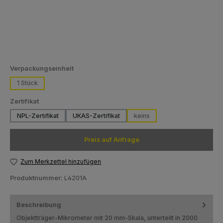
auswählen
Verpackungseinheit
1 Stück
auswählen
Zertifikat
NPL-Zertifikat
UKAS-Zertifikat
keins
Preis auf Anfrage
Zum Merkzettel hinzufügen
Produktnummer:
L4201A
Beschreibung
Objektträger-Mikrometer mit 20 mm-Skala, unterteilt in 2000