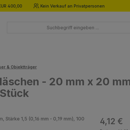
EUR 400,00
Kein Verkauf an Privatpersonen
er & Objektträger
äschen - 20 mm x 20 mm, 
 Stück
Regulärer Prei
4,12 €