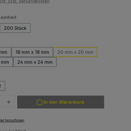
wSt. zzgl. Versandkosten
auswählen
einheit
200 Stück
(Diese Option ist zurzeit nicht verfügbar.)
hlen
 mm
18 mm x 18 mm
20 mm x 20 mm
e Option ist zurzeit nicht verfügbar.)
2 mm
24 mm x 24 mm
hlen
2
(Diese Option ist zurzeit nicht verfügbar.)
: Gib den gewünschten Wert ein oder benutze die Schaltfläche
In den Warenkorb
el hinzufügen