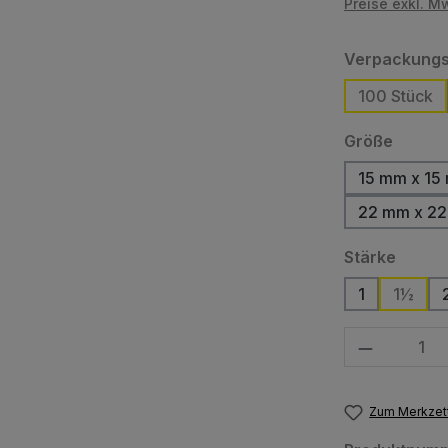
Preise exkl. M
Verpackungs
100 Stück
auswä
Größe
15 mm x 15
(Dies
22 mm x 2
auswä
Stärke
1
1½
Produkt Anzahl
Zum Merkzett