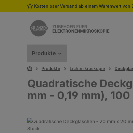
Kostenloser Versand ab einem Warenwert von 
m Hauptinhalt springen
Zur Suche springen
Zur Hauptnavigation springen
Produkte
Produkte
Lichtmikroskopie
Deckgläs
Quadratische Deckgl
mm - 0,19 mm), 100
Bildergalerie überspringen