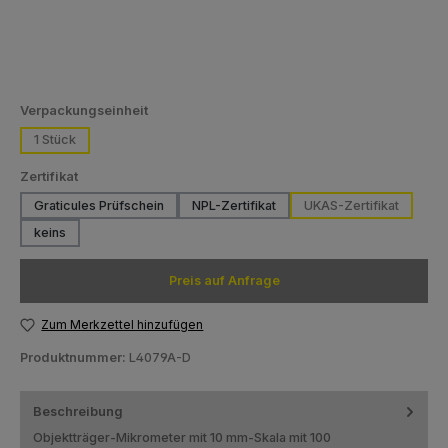
auswählen
Verpackungseinheit
1 Stück
auswählen
Zertifikat
Graticules Prüfschein
NPL-Zertifikat
UKAS-Zertifikat
keins
Preis auf Anfrage
Zum Merkzettel hinzufügen
Produktnummer:
L4079A-D
Beschreibung
Objektträger-Mikrometer mit 10 mm-Skala mit 100