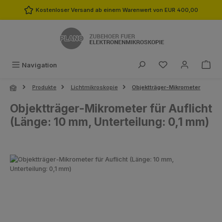
Zum Hauptinhalt springen
Kostenloser Versand ab einem Warenwert von EUR 400,00
Du hast 0 Produk
Navigation
Produkte
Lichtmikroskopie
Objektträger-Mikrometer
Objektträger-Mikrometer für Auflicht
(Länge: 10 mm, Unterteilung: 0,1 mm)
Bildergalerie überspringen