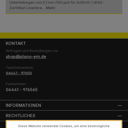
Unterteilungen von 0,1 mm (100 µm) für Auflicht / UKAS-
Zertifikat Linienbre…
Mehr
KONTAKT
Anfragen und Bestellungen via
shop@plano-em.de
Telefonnummer:
06441 - 97650
Faxnummer:
06441 - 976565
INFORMATIONEN
RECHTLICHES
UNSERE PARTNER
Diese Website verwendet Cookies, um eine bestmögliche