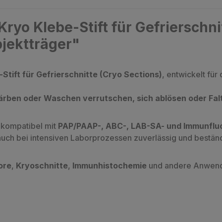
ryo Klebe-Stift für Gefrierschni
bjektträger"
-Stift für Gefrierschnitte (Cryo Sections)
, entwickelt fü
ärben oder Waschen verrutschen, sich ablösen oder Falt
d kompatibel mit
PAP/PAAP-, ABC-, LAB-SA- und Immunfl
auch bei intensiven Laborprozessen zuverlässig und beständ
ore
,
Kryoschnitte
,
Immunhistochemie
und andere Anwend