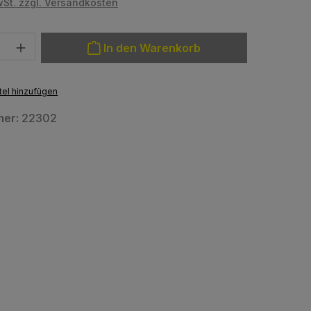
wSt. zzgl. Versandkosten
: Gib den gewünschten Wert ein oder benutze die Schaltfläche
In den Warenkorb
el hinzufügen
mer:
22302