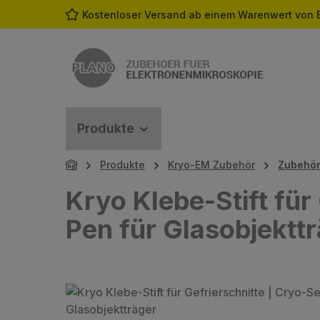
Kostenloser Versand ab einem Warenwert von 
m Hauptinhalt springen
Zur Suche springen
Zur Hauptnavigation springen
Produkte
Produkte
Kryo-EM Zubehör
Zubehö
Kryo Klebe-Stift für
Pen für Glasobjektt
Bildergalerie überspringen