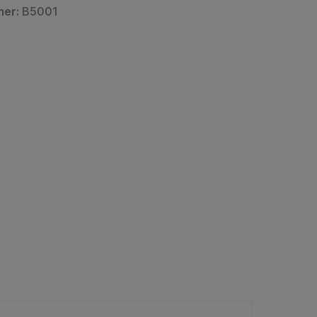
mer:
B5001