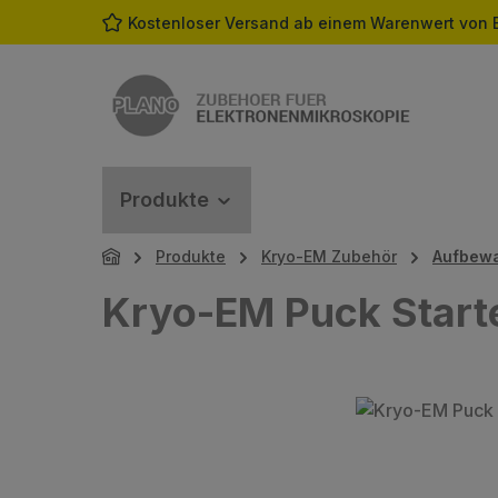
Kostenloser Versand ab einem Warenwert von 
m Hauptinhalt springen
Zur Suche springen
Zur Hauptnavigation springen
Produkte
Produkte
Kryo-EM Zubehör
Aufbew
Kryo-EM Puck Starte
Bildergalerie überspringen