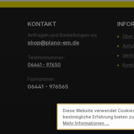
KONTAKT
INFO
Anfragen und Bestellungen via
Über
shop@plano-em.de
Anfa
Vertr
Telefonnummer:
06441 - 97650
Kont
Faxnummer:
06441 - 976565
Diese Website verwendet Cookies
bestmögliche Erfahrung bieten z
Alle Preise exkl. gesetzl. Mehr
Mehr Informationen ...
© 2026 Plan