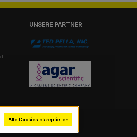
UNSERE PARTNER
nd
Alle Cookies akzeptieren
wenn nicht anders angegeben.
en. Theme by