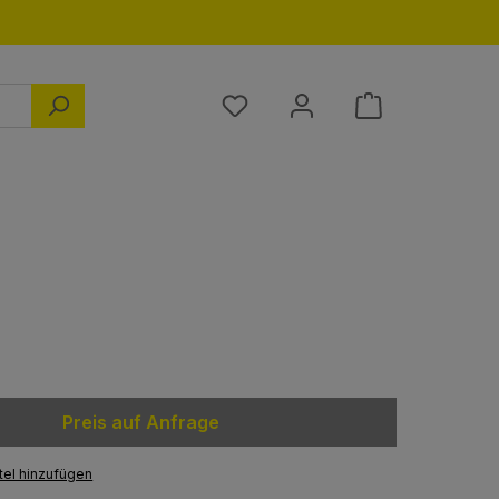
Du hast 0 Produkte auf dem M
Preis auf Anfrage
el hinzufügen