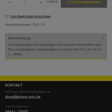
1 Stück
In den Warenkorb
Zum Merkzettel hinzufügen
Produktnummer:
2106-25
Beschreibung
Die einzigartige und langlebige Polycarbonat-Konstruktion der
Kryo-kompatiblen Objektträgerbox schützt Ihre 75 x 25 mm (3
x…
Mehr
KONTAKT
Anfragen und Bestellungen via
shop@plano-em.de
Telefonnummer:
06441 - 97650