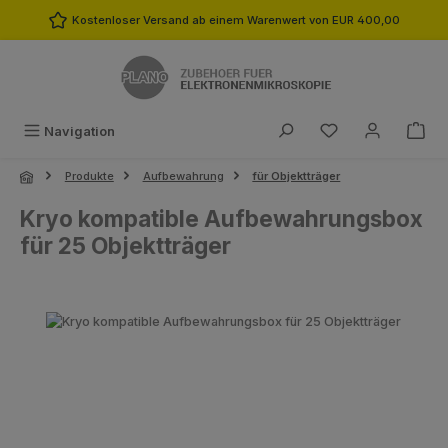
Zum Hauptinhalt springen
Kostenloser Versand ab einem Warenwert von EUR 400,00
Du hast 0 Produk
Navigation
Produkte
Aufbewahrung
für Objektträger
Kryo kompatible Aufbewahrungsbox
für 25 Objektträger
Bildergalerie überspringen