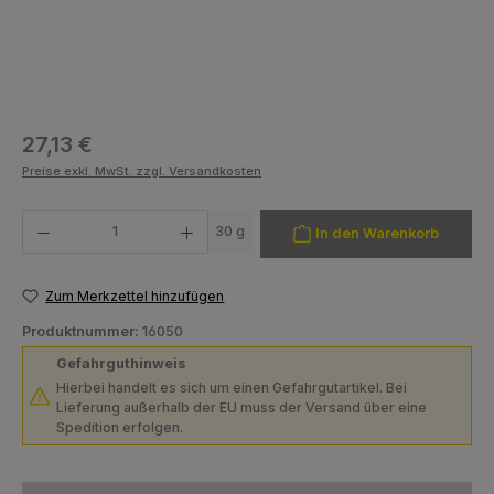
Regulärer Preis:
27,13 €
Preise exkl. MwSt. zzgl. Versandkosten
Produkt Anzahl: Gib den gewünschten Wert ein oder benutze die Schaltfläch
30 g
In den Warenkorb
Zum Merkzettel hinzufügen
Produktnummer:
16050
Gefahrguthinweis
Hierbei handelt es sich um einen Gefahrgutartikel. Bei
Lieferung außerhalb der EU muss der Versand über eine
Spedition erfolgen.