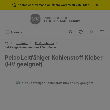
Zum Hauptinhalt springen
Kostenloser Versand ab einem Warenwert von EUR 400,00
Du hast 0 Produk
Navigation
Produkte
REM-Zubehör
Leitfähige Komponenten & Verdünner
Pelco Leitfähiger Kohlenstoff Kleber
(HV geeignet)
Bildergalerie überspringen