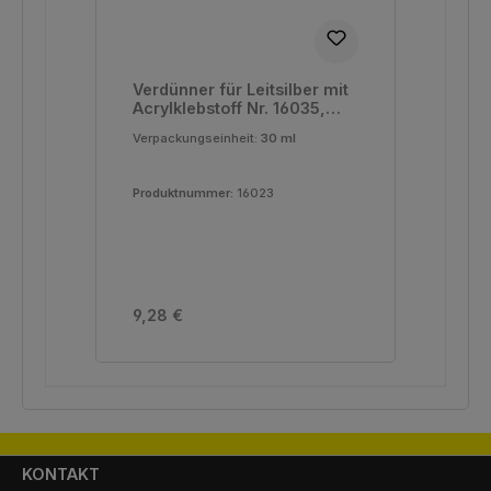
Verdünner für Leitsilber mit
Acrylklebstoff Nr. 16035,
16050, 16055, 16056, 16062
Verpackungseinheit:
30 ml
Produktnummer:
16023
Regulärer Preis:
9,28 €
KONTAKT