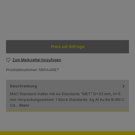
Preis auf Anfrage
Zum Merkzettel hinzufügen
Produktnummer:
NM144MET
Beschreibung
MAC Standard-Halter mit 44 Standards "MET" D=32 mm, H=5
mm Verpackungseinheit: 1 Stück Standards: Ag Al Au Be Bi BN C
Cd…
Mehr