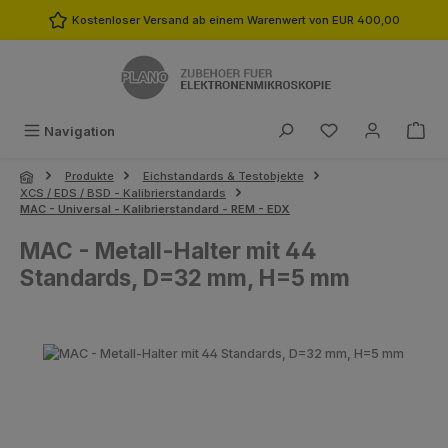
Zum Hauptinhalt springen
Kostenloser Versand ab einem Warenwert von EUR 400,00
Du hast 0 Produk
Navigation
Produkte
Eichstandards & Testobjekte
XCS / EDS / BSD - Kalibrierstandards
MAC - Universal - Kalibrierstandard - REM - EDX
MAC - Metall-Halter mit 44
Standards, D=32 mm, H=5 mm
Bildergalerie überspringen