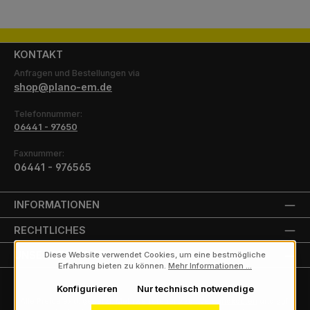
KONTAKT
Anfragen und Bestellungen via
shop@plano-em.de
Telefonnummer:
06441 - 97650
Faxnummer:
06441 - 976565
INFORMATIONEN
RECHTLICHES
UNSERE PARTNER
Diese Website verwendet Cookies, um eine bestmögliche
Erfahrung bieten zu können.
Mehr Informationen ...
Konfigurieren
Nur technisch notwendige
Alle Preise exkl. gesetzl. Mehrwertsteuer zzgl.
Versandkosten
und ggf.