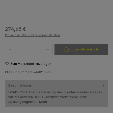
Regulärer Preis:
274,68 €
Preise exkl. MwSt. zzgl. Versandkosten
Produkt Anzahl: Gib den gewünschten Wert ein oder benutze die Schaltfläch
In den Warenkorb
Zum Merkzettel hinzufügen
Produktnummer:
G3389-434
Beschreibung
GRADE ZYH Unter Beibehaltung des gleichen Reinheitsgrades
wie die anderen HOPG-Qualitäten weist diese Sorte
Spaltungseigensc…
Mehr