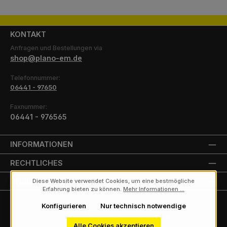
KONTAKT
Anfragen und Bestellungen via
shop@plano-em.de
Telefonnummer:
06441 - 97650
Faxnummer:
06441 - 976565
INFORMATIONEN
RECHTLICHES
UNSERE PARTNER
Diese Website verwendet Cookies, um eine bestmögliche
Erfahrung bieten zu können.
Mehr Informationen ...
Konfigurieren
Nur technisch notwendige
Alle Preise exkl. gesetzl. Mehrwertsteuer zzgl.
Versandkosten
und ggf.
Nachnahmegebühren, wenn nicht anders angegeben.
Alle Cookies akzeptieren