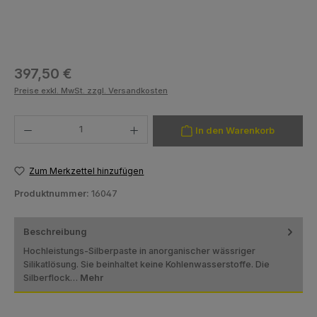
Regulärer Preis:
397,50 €
Preise exkl. MwSt. zzgl. Versandkosten
Produkt Anzahl: Gib den gewünschten Wert ein oder benutze die Schaltfläch
In den Warenkorb
Zum Merkzettel hinzufügen
Produktnummer:
16047
Beschreibung
Hochleistungs-Silberpaste in anorganischer wässriger
Silikatlösung. Sie beinhaltet keine Kohlenwasserstoffe. Die
Silberflock…
Mehr