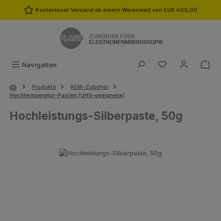
Zum Hauptinhalt springen
Kostenloser Versand ab einem Warenwert von EUR 400,00
Du hast 0 Produk
Navigation
Produkte
REM-Zubehör
Hochtemperatur-Pasten (UHV-geeignete)
Hochleistungs-Silberpaste, 50g
Bildergalerie überspringen