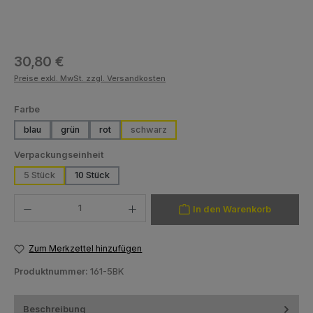
Regulärer Preis:
30,80 €
Preise exkl. MwSt. zzgl. Versandkosten
auswählen
Farbe
blau
grün
rot
schwarz
auswählen
Verpackungseinheit
5 Stück
10 Stück
Produkt Anzahl: Gib den gewünschten Wert ein oder benutze die Schaltfläch
In den Warenkorb
Zum Merkzettel hinzufügen
Produktnummer:
161-5BK
Beschreibung