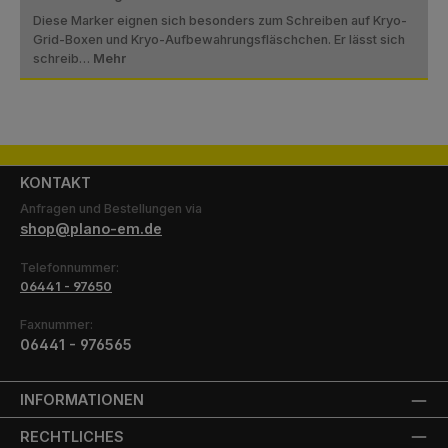
Diese Marker eignen sich besonders zum Schreiben auf Kryo-
Grid-Boxen und Kryo-Aufbewahrungsfläschchen. Er lässt sich
schreib…
Mehr
KONTAKT
Anfragen und Bestellungen via
shop@plano-em.de
Telefonnummer:
06441 - 97650
Faxnummer:
06441 - 976565
INFORMATIONEN
RECHTLICHES