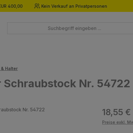
EUR 400,00
Kein Verkauf an Privatpersonen
& Halter
r Schraubstock Nr. 54722
Regulärer Prei
18,55 €
Preise exkl. M