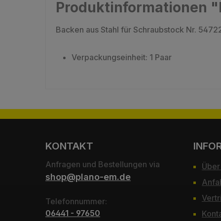
Produktinformationen "
Backen aus Stahl für Schraubstock Nr. 5472
Verpackungseinheit: 1 Paar
KONTAKT
INFO
Anfragen und Bestellungen via
Über
shop@plano-em.de
Anfa
Vertr
Telefonnummer:
06441 - 97650
Kont