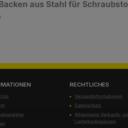
Backen aus Stahl für Schraubsto
2
RMATIONEN
RECHTLICHES
 Uns
Versandinformationen
hrt
Datenschutz
iebspartner
Allgemeine Verkaufs- u
Lieferbedingungen
akt