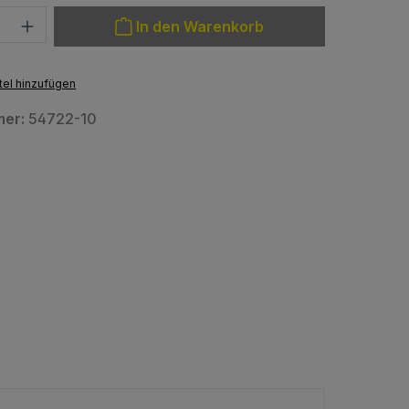
: Gib den gewünschten Wert ein oder benutze die Schaltfläche
In den Warenkorb
el hinzufügen
mer:
54722-10