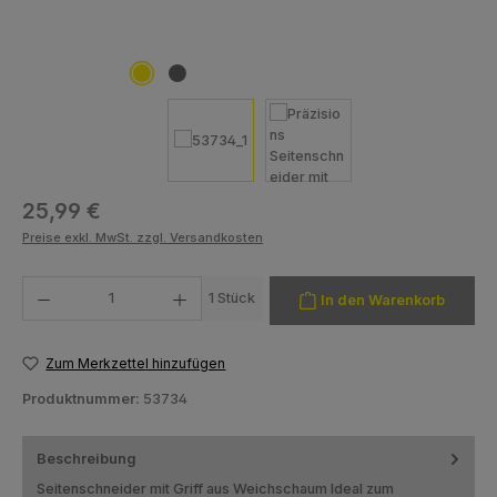
Regulärer Preis:
25,99 €
Preise exkl. MwSt. zzgl. Versandkosten
Produkt Anzahl: Gib den gewünschten Wert ein oder benutze die Schaltfläch
1 Stück
In den Warenkorb
Zum Merkzettel hinzufügen
Produktnummer:
53734
Beschreibung
Seitenschneider mit Griff aus Weichschaum Ideal zum