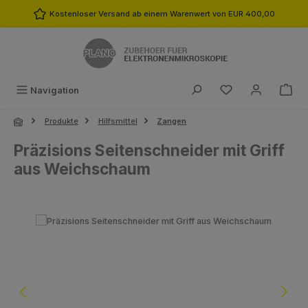
Zum Hauptinhalt springen
Kostenloser Versand ab einem Warenwert von EUR 400,00
Du hast 0 Produk
Navigation
Produkte
Hilfsmittel
Zangen
Präzisions Seitenschneider mit Griff
aus Weichschaum
Bildergalerie überspringen