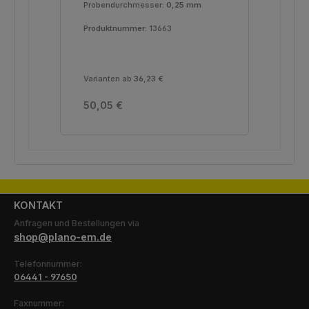
Probendurchmesser:
0,25 mm
Pro
Produktnummer:
13663
Pro
Varianten ab
36,23 €
Regulärer Preis:
Reg
50,05 €
36
KONTAKT
Anfragen und Bestellungen via
shop@plano-em.de
Telefonnummer:
06441 - 97650
Faxnummer: