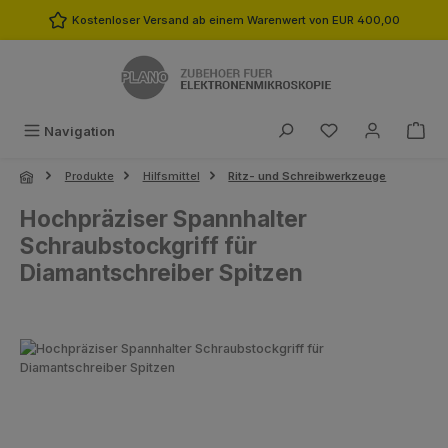
Zum Hauptinhalt springen
Kostenloser Versand ab einem Warenwert von EUR 400,00
Du hast 0 Produk
Navigation
Produkte
Hilfsmittel
Ritz- und Schreibwerkzeuge
Hochpräziser Spannhalter
Schraubstockgriff für
Diamantschreiber Spitzen
Bildergalerie überspringen