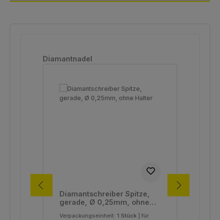
Produktgalerie überspringen
Diamantnadel
Diamantschreiber Spitze,
Dia
gerade, Ø 0,25mm, ohne
ge
Halter
Hal
Verpackungseinheit:
1 Stück
|
für
Ver