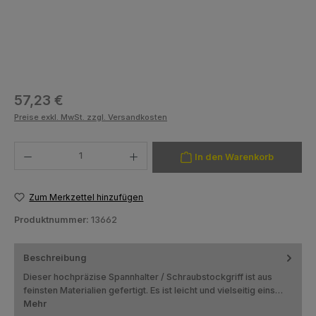
Regulärer Preis:
57,23 €
Preise exkl. MwSt. zzgl. Versandkosten
Produkt Anzahl: Gib den gewünschten Wert ein oder benutze die Schaltfläch
In den Warenkorb
Zum Merkzettel hinzufügen
Produktnummer:
13662
Beschreibung
Dieser hochpräzise Spannhalter / Schraubstockgriff ist aus
feinsten Materialien gefertigt. Es ist leicht und vielseitig eins…
Mehr