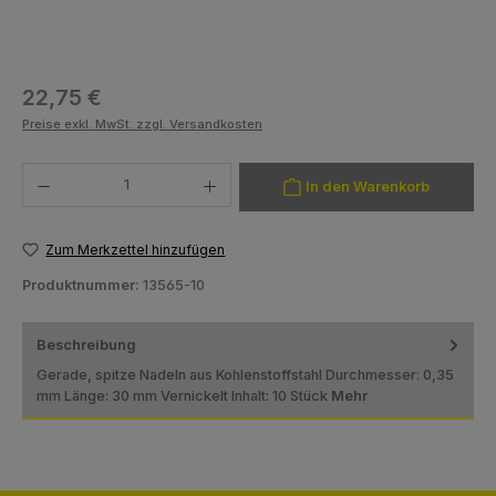
Regulärer Preis:
22,75 €
Preise exkl. MwSt. zzgl. Versandkosten
Produkt Anzahl: Gib den gewünschten Wert ein oder benutze die Schaltfläch
In den Warenkorb
Zum Merkzettel hinzufügen
Produktnummer:
13565-10
Beschreibung
Gerade, spitze Nadeln aus Kohlenstoffstahl Durchmesser: 0,35
mm Länge: 30 mm Vernickelt Inhalt: 10 Stück
Mehr