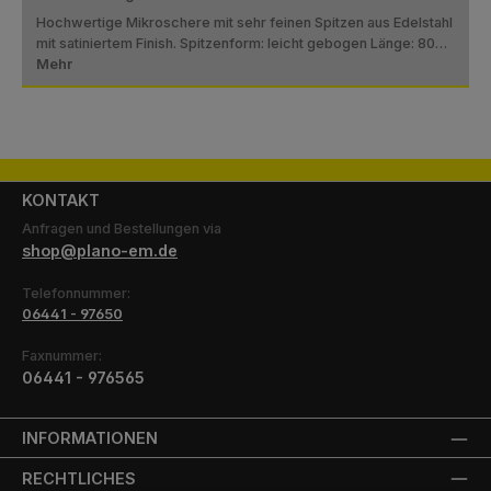
Hochwertige Mikroschere mit sehr feinen Spitzen aus Edelstahl
mit satiniertem Finish. Spitzenform: leicht gebogen Länge: 80…
Mehr
KONTAKT
Anfragen und Bestellungen via
shop@plano-em.de
Telefonnummer:
06441 - 97650
Faxnummer:
06441 - 976565
INFORMATIONEN
RECHTLICHES