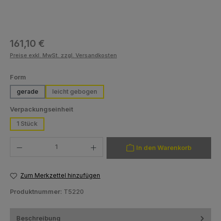
Regulärer Preis:
161,10 €
Preise exkl. MwSt. zzgl. Versandkosten
auswählen
Form
gerade
leicht gebogen
auswählen
Verpackungseinheit
1 Stück
Produkt Anzahl: Gib den gewünschten Wert ein oder benutze die Schaltfläch
In den Warenkorb
Zum Merkzettel hinzufügen
Produktnummer:
T5220
Beschreibung