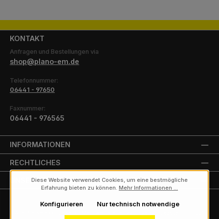
KONTAKT
Anfragen und Bestellungen via
shop@plano-em.de
Telefonnummer:
06441 - 97650
Faxnummer:
06441 - 976565
INFORMATIONEN
RECHTLICHES
UNSERE PARTNER
Diese Website verwendet Cookies, um eine bestmögliche
Erfahrung bieten zu können.
Mehr Informationen ...
Konfigurieren
Nur technisch notwendige
Alle Preise exkl. gesetzl. Mehrwertsteuer zzgl.
Versandkosten
und ggf.