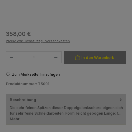
Regulärer Preis:
358,00 €
Preise exkl. MwSt. zzgl. Versandkosten
Produkt Anzahl: Gib den gewünschten Wert ein oder benutze die Schaltfläch
In den Warenkorb
Zum Merkzettel hinzufügen
Produktnummer:
T5001
Beschreibung
Die sehr feinen Spitzen dieser Doppelgelenkschere eignen sich
für sehr feine Schneidarbeiten. Form: leicht gebogen Länge: 1…
Mehr