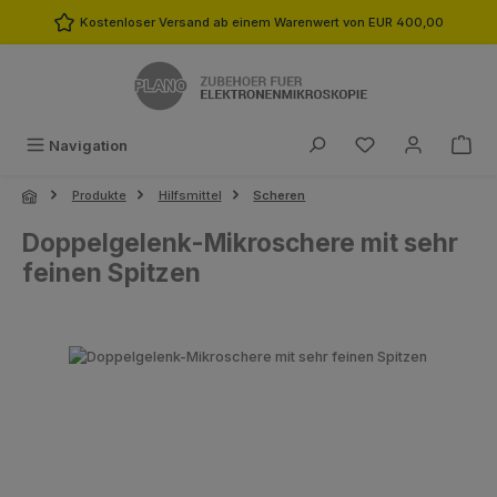
Zum Hauptinhalt springen
Kostenloser Versand ab einem Warenwert von EUR 400,00
Du hast 0 Produk
Navigation
Produkte
Hilfsmittel
Scheren
Doppelgelenk-Mikroschere mit sehr
feinen Spitzen
Bildergalerie überspringen