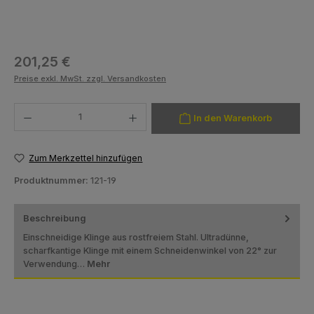
Regulärer Preis:
201,25 €
Preise exkl. MwSt. zzgl. Versandkosten
Produkt Anzahl: Gib den gewünschten Wert ein oder benutze die Schaltfläch
In den Warenkorb
Zum Merkzettel hinzufügen
Produktnummer:
121-19
Beschreibung
Einschneidige Klinge aus rostfreiem Stahl. Ultradünne,
scharfkantige Klinge mit einem Schneidenwinkel von 22° zur
Verwendung…
Mehr