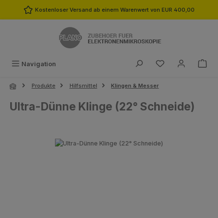
Zum Hauptinhalt springen
Kostenloser Versand ab einem Warenwert von EUR 400,00
Du hast 0 Produk
Navigation
Produkte
Hilfsmittel
Klingen & Messer
Ultra-Dünne Klinge (22° Schneide)
Bildergalerie überspringen