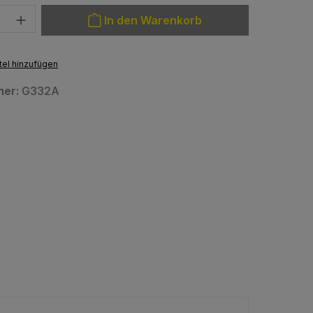
: Gib den gewünschten Wert ein oder benutze die Schaltfläche
In den Warenkorb
el hinzufügen
mer:
G332A