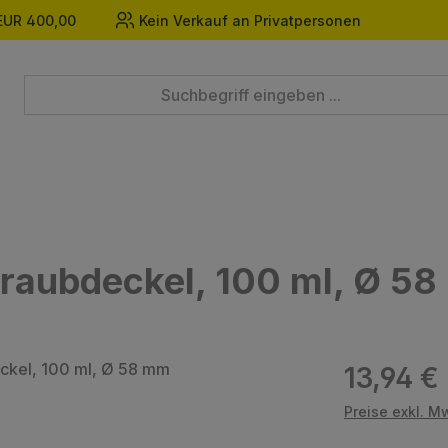
EUR 400,00
Kein Verkauf an Privatpersonen
raubdeckel, 100 ml, Ø 5
Regulärer Prei
13,94 €
Preise exkl. M