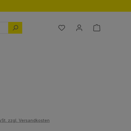
Du hast 0 Produkte auf dem M
s:
wSt. zzgl. Versandkosten