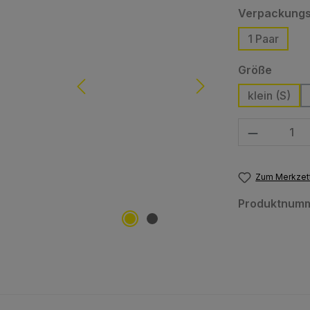
Verpackungs
1 Paar
auswä
Größe
klein (S)
Produkt Anzahl
Zum Merkzett
Produktnum