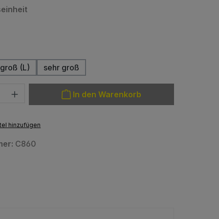
auswählen
einheit
hlen
groß (L)
sehr groß
(Diese Option ist zurzeit nicht verfügbar.)
: Gib den gewünschten Wert ein oder benutze die Schaltfläche
In den Warenkorb
el hinzufügen
mer:
C860