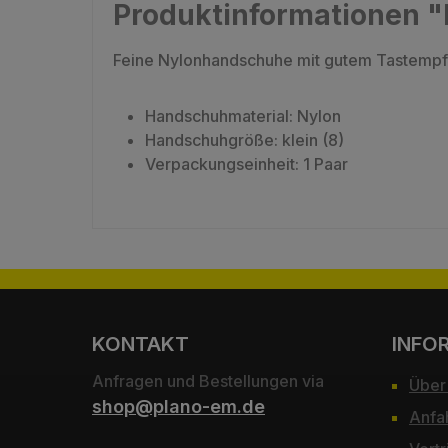
Produktinformationen 
Feine Nylonhandschuhe mit gutem Tastempf
Handschuhmaterial: Nylon
Handschuhgröße: klein (8)
Verpackungseinheit: 1 Paar
KONTAKT
INFO
Anfragen und Bestellungen via
Über
shop@plano-em.de
Anfa