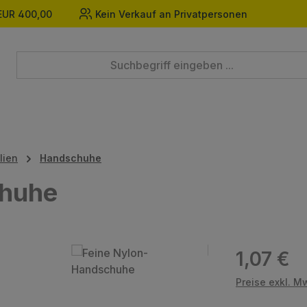
EUR 400,00
Kein Verkauf an Privatpersonen
lien
Handschuhe
chuhe
Regulärer Prei
1,07 €
Preise exkl. M