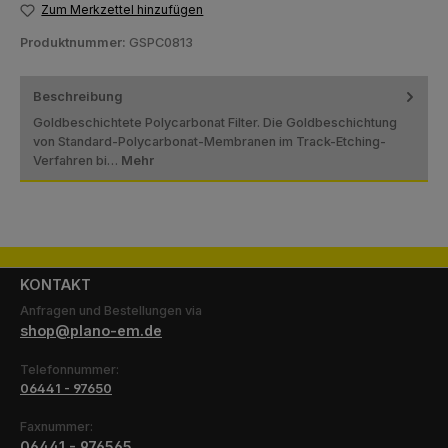
Zum Merkzettel hinzufügen
Produktnummer:
GSPC0813
Beschreibung
Goldbeschichtete Polycarbonat Filter. Die Goldbeschichtung
von Standard-Polycarbonat-Membranen im Track-Etching-
Verfahren bi…
Mehr
KONTAKT
Anfragen und Bestellungen via
shop@plano-em.de
Telefonnummer:
06441 - 97650
Faxnummer:
06441 - 976565