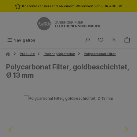
Zum Hauptinhalt springen
Kostenloser Versand ab einem Warenwert von EUR 400,00
Du hast 0 Produk
Navigation
Produkte
Probenpräparation
Polycarbonat Filter
Polycarbonat Filter, goldbeschichtet,
Ø 13 mm
Bildergalerie überspringen