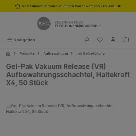
Zum Hauptinhalt springen
Kostenloser Versand ab einem Warenwert von EUR 400,00
Du hast 0 Produk
Navigation
Produkte
Aufbewahrung
mit Gelbefüllung
Gel-Pak Vakuum Release (VR)
Aufbewahrungsschachtel, Haltekraft
X4, 50 Stück
Bildergalerie überspringen