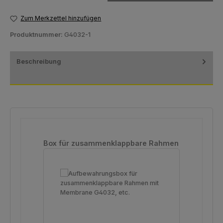
Zum Merkzettel hinzufügen
Produktnummer:
G4032-1
Beschreibung
Produktgalerie überspringen
Box für zusammenklappbare Rahmen