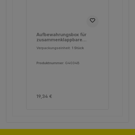
Aufbewahrungsbox für
zusammenklappbare
Rahmen mit Membrane
Verpackungseinheit:
1 Stück
G4032, etc.
Produktnummer:
G4034B
Regulärer Preis:
19,34 €