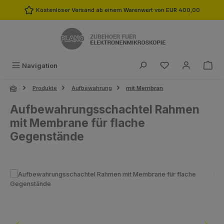
Zum Hauptinhalt springen
Kostenloser Versand ab einem Warenwert von EUR 400,00
Du hast 0 Produk
Navigation
Produkte
Aufbewahrung
mit Membran
Aufbewahrungsschachtel Rahmen
mit Membrane für flache
Gegenstände
Bildergalerie überspringen