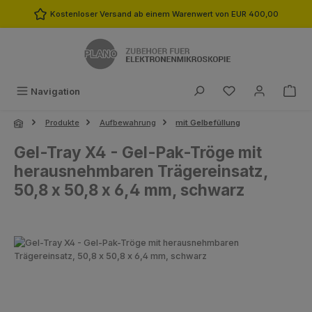
Zum Hauptinhalt springen
Kostenloser Versand ab einem Warenwert von EUR 400,00
Du hast 0 Produk
Navigation
Produkte
Aufbewahrung
mit Gelbefüllung
Gel-Tray X4 - Gel-Pak-Tröge mit
herausnehmbaren Trägereinsatz,
50,8 x 50,8 x 6,4 mm, schwarz
Bildergalerie überspringen