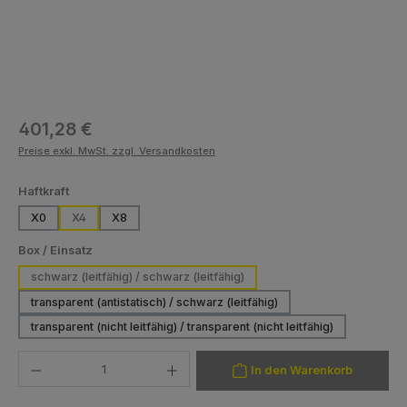
Regulärer Preis:
401,28 €
Preise exkl. MwSt. zzgl. Versandkosten
auswählen
Haftkraft
X0
X4
X8
auswählen
Box / Einsatz
schwarz (leitfähig) / schwarz (leitfähig)
transparent (antistatisch) / schwarz (leitfähig)
transparent (nicht leitfähig) / transparent (nicht leitfähig)
Produkt Anzahl: Gib den gewünschten Wert ein oder benutze die Schaltfläch
In den Warenkorb