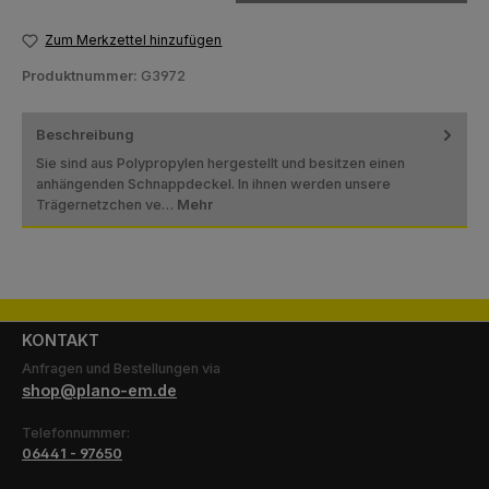
Zum Merkzettel hinzufügen
Produktnummer:
G3972
Beschreibung
Sie sind aus Polypropylen hergestellt und besitzen einen
anhängenden Schnappdeckel. In ihnen werden unsere
Trägernetzchen ve…
Mehr
KONTAKT
Anfragen und Bestellungen via
shop@plano-em.de
Telefonnummer:
06441 - 97650