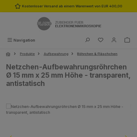
Zum Hauptinhalt springen
Kostenloser Versand ab einem Warenwert von EUR 400,00
Du hast 0 Produk
Navigation
Produkte
Aufbewahrung
Röhrchen & Fläschchen
Netzchen-Aufbewahrungsröhrchen
Ø 15 mm x 25 mm Höhe - transparent,
antistatisch
Bildergalerie überspringen