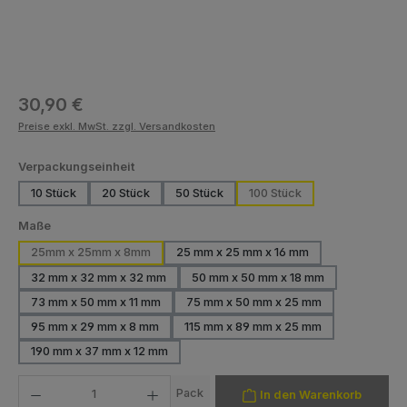
Regulärer Preis:
30,90 €
Preise exkl. MwSt. zzgl. Versandkosten
auswählen
Verpackungseinheit
10 Stück
20 Stück
50 Stück
100 Stück
(Diese Option ist zurzeit nicht verfügbar.)
(Diese Option ist zurzeit nicht verfügbar.)
(Diese Option ist zurzeit nicht verfügbar.)
auswählen
Maße
25mm x 25mm x 8mm
25 mm x 25 mm x 16 mm
(Diese Option ist zurzeit nicht ve
32 mm x 32 mm x 32 mm
50 mm x 50 mm x 18 mm
(Diese Option ist zurzeit nicht verfügbar.)
(Diese Option ist zurzeit nicht
73 mm x 50 mm x 11 mm
75 mm x 50 mm x 25 mm
(Diese Option ist zurzeit nicht verfügbar.)
(Diese Option ist zurzeit nicht 
95 mm x 29 mm x 8 mm
115 mm x 89 mm x 25 mm
(Diese Option ist zurzeit nicht verfügbar.)
(Diese Option ist zurzeit nicht 
190 mm x 37 mm x 12 mm
(Diese Option ist zurzeit nicht verfügbar.)
Produkt Anzahl: Gib den gewünschten Wert ein oder benutze die Schaltfläch
Pack
In den Warenkorb