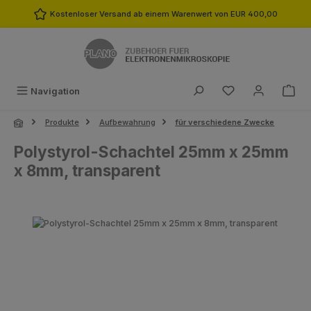
Zum Hauptinhalt springen
Kostenloser Versand ab einem Warenwert von EUR 400,00
Du hast 0 Produk
Navigation
Produkte
Aufbewahrung
für verschiedene Zwecke
Polystyrol-Schachtel 25mm x 25mm
x 8mm, transparent
Bildergalerie überspringen