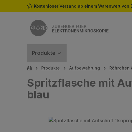
Kostenloser Versand ab einem Warenwert von 
m Hauptinhalt springen
Zur Suche springen
Zur Hauptnavigation springen
Produkte
Produkte
Aufbewahrung
Röhrchen 
Spritzflasche mit Au
blau
Bildergalerie überspringen