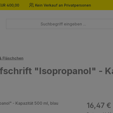
EUR 400,00
Kein Verkauf an Privatpersonen
& Fläschchen
fschrift "Isopropanol" - K
Regulärer Prei
16,47 €