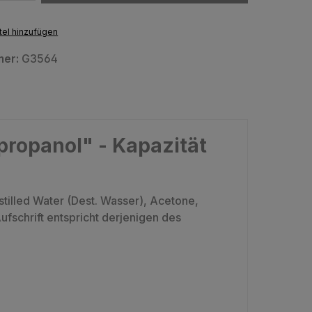
el hinzufügen
mer:
G3564
propanol" - Kapazität
tilled Water (Dest. Wasser), Acetone,
ufschrift entspricht derjenigen des