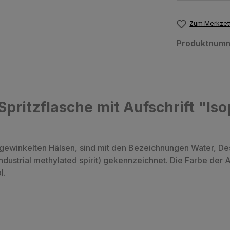
Zum Merkzett
Produktnum
pritzflasche mit Aufschrift "Iso
bgewinkelten Hälsen, sind mit den Bezeichnungen Water, Des
industrial methylated spirit) gekennzeichnet. Die Farbe der A
l.