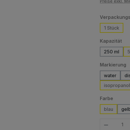
Preise exkl. M
Verpackungs
1 Stück
au
Kapazität
250 ml
5
a
Markierung
water
di
(Diese Opt
isopropanol
auswä
Farbe
blau
gel
(D
Produkt Anzahl