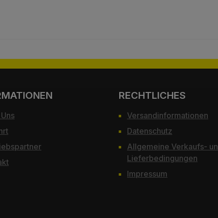
RMATIONEN
RECHTLICHES
 Uns
Versandinformationen
hrt
Datenschutz
iebspartner
Allgemeine Verkaufs- u
Lieferbedingungen
akt
Impressum