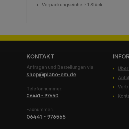
Verpackungseinheit: 1 Stück
KONTAKT
INFO
Anfragen und Bestellungen via
Über
shop@plano-em.de
Anfa
Vertr
Telefonnummer:
06441 - 97650
Kont
Faxnummer:
06441 - 976565