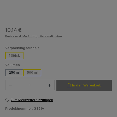
Regulärer Preis:
10,14 €
Preise exkl. MwSt. zzgl. Versandkosten
auswählen
Verpackungseinheit
1 Stück
auswählen
Volumen
250 ml
500 ml
Produkt Anzahl: Gib den gewünschten Wert ein oder benutze die Schaltfläch
In den Warenkorb
Zum Merkzettel hinzufügen
Produktnummer:
G351A