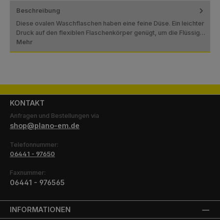
Beschreibung
Diese ovalen Waschflaschen haben eine feine Düse. Ein leichter
Druck auf den flexiblen Flaschenkörper genügt, um die Flüssig…
Mehr
KONTAKT
Anfragen und Bestellungen via
shop@plano-em.de
Telefonnummer:
06441 - 97650
Faxnummer:
06441 - 976565
INFORMATIONEN