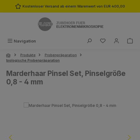
Zum Hauptinhalt springen
Kostenloser Versand ab einem Warenwert von EUR 400,00
Du hast 0 Produk
Navigation
Produkte
Probenpräparation
biologische Probenpräparation
Marderhaar Pinsel Set, Pinselgröße
0,8 - 4 mm
Bildergalerie überspringen