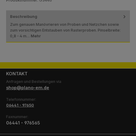
Produktnummer:
G3446
Beschreibung
Zum genauen Manövrieren von Proben und Netzchen sowie
zum vorsichtigen Entstauben von Rasterproben. Pinselbreite:
0,8 - 4 m…
Mehr
KONTAKT
Anfragen und Bestellungen via
shop@plano-em.de
Telefonnummer:
06441 - 97650
Faxnummer:
06441 - 976565