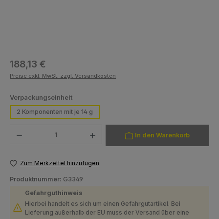
Regulärer Preis:
188,13 €
Preise exkl. MwSt. zzgl. Versandkosten
auswählen
Verpackungseinheit
2 Komponenten mit je 14 g
Produkt Anzahl: Gib den gewünschten Wert ein oder benutze die Schaltfläch
In den Warenkorb
Zum Merkzettel hinzufügen
Produktnummer:
G3349
Gefahrguthinweis
Hierbei handelt es sich um einen Gefahrgutartikel. Bei
Lieferung außerhalb der EU muss der Versand über eine