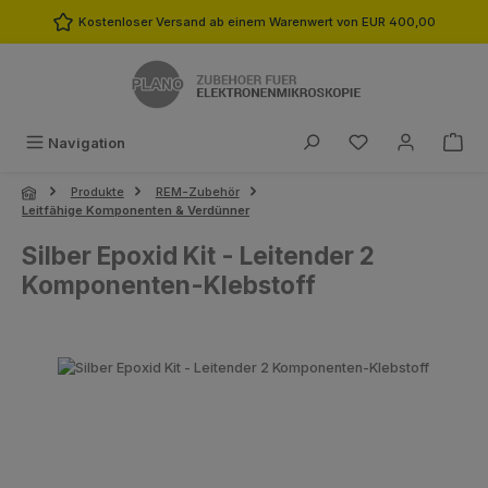
Zum Hauptinhalt springen
Kostenloser Versand ab einem Warenwert von EUR 400,00
Du hast 0 Produk
Navigation
Produkte
REM-Zubehör
Leitfähige Komponenten & Verdünner
Silber Epoxid Kit - Leitender 2
Komponenten-Klebstoff
Bildergalerie überspringen