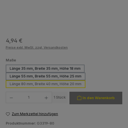
Regulärer Preis:
4,94 €
Preise exkl. MwSt. zzgl. Versandkosten
auswählen
Maße
Länge 35 mm, Breite 35 mm, Höhe 18 mm
Länge 55 mm, Breite 55 mm, Höhe 25 mm
Länge 80 mm, Breite 40 mm, Höhe 20 mm
Produkt Anzahl: Gib den gewünschten Wert ein oder benutze die Schaltfläch
1 Stück
In den Warenkorb
Zum Merkzettel hinzufügen
Produktnummer:
G3319-80