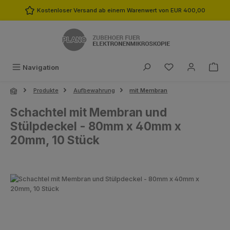
Zum Hauptinhalt springen
Kostenloser Versand ab einem Warenwert von EUR 400,00
Du hast 0 Produk
Navigation
Produkte
Aufbewahrung
mit Membran
Schachtel mit Membran und
Stülpdeckel - 80mm x 40mm x
20mm, 10 Stück
Bildergalerie überspringen