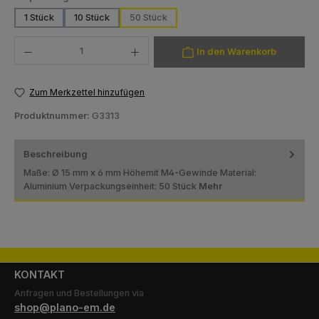
1 Stück
10 Stück
50 Stück
(Diese Option ist zurzeit nicht verfügbar.)
(Diese Option ist zurzeit nicht verfügbar.)
Produkt Anzahl: Gib den gewünschten Wert ein oder benutze die Schaltfläch
In den Warenkorb
Zum Merkzettel hinzufügen
Produktnummer:
G3313
Beschreibung
Maße: Ø 15 mm x 6 mm Höhemit M4-Gewinde Material:
Aluminium Verpackungseinheit: 50 Stück
Mehr
KONTAKT
Anfragen und Bestellungen via
shop@plano-em.de