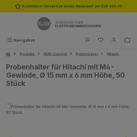
Zum Hauptinhalt springen
Kostenloser Versand ab einem Warenwert von EUR 400,00
Du hast 0 Produk
Navigation
Produkte
REM-Zubehör
Probenträger
Hitachi
Probenhalter für Hitachi mit M4-
Gewinde, Ø 15 mm x 6 mm Höhe, 50
Stück
Bildergalerie überspringen