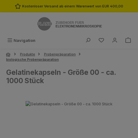
Zum Hauptinhalt springen
Kostenloser Versand ab einem Warenwert von EUR 400,00
Du hast 0 Produk
Navigation
Produkte
Probenpräparation
biologische Probenpräparation
Gelatinekapseln - Größe 00 - ca.
1000 Stück
Bildergalerie überspringen