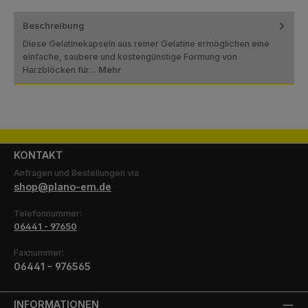
Beschreibung
Diese Gelatinekapseln aus reiner Gelatine ermöglichen eine
einfache, saubere und kostengünstige Formung von
Harzblöcken für…
Mehr
KONTAKT
Anfragen und Bestellungen via
shop@plano-em.de
Telefonnummer:
06441 - 97650
Faxnummer:
06441 - 976565
INFORMATIONEN