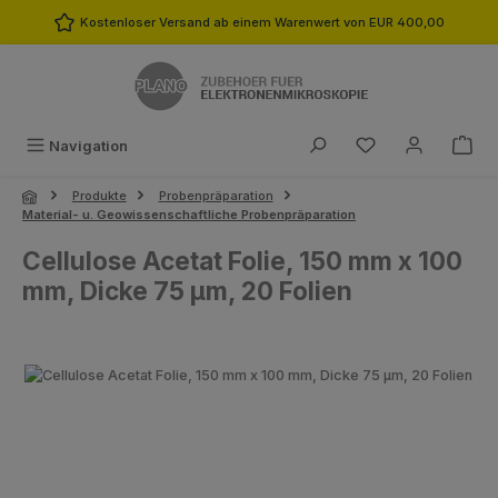
Zum Hauptinhalt springen
Kostenloser Versand ab einem Warenwert von EUR 400,00
Du hast 0 Produk
Navigation
Produkte
Probenpräparation
Material- u. Geowissenschaftliche Probenpräparation
Cellulose Acetat Folie, 150 mm x 100
mm, Dicke 75 µm, 20 Folien
Bildergalerie überspringen