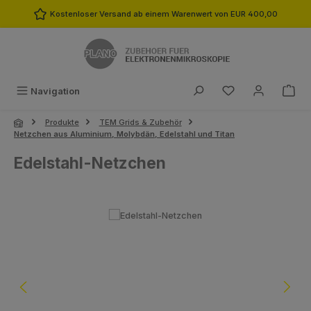
Zum Hauptinhalt springen
Kostenloser Versand ab einem Warenwert von EUR 400,00
Du hast 0 Produk
Navigation
Produkte
TEM Grids & Zubehör
Netzchen aus Aluminium, Molybdän, Edelstahl und Titan
Edelstahl-Netzchen
Bildergalerie überspringen