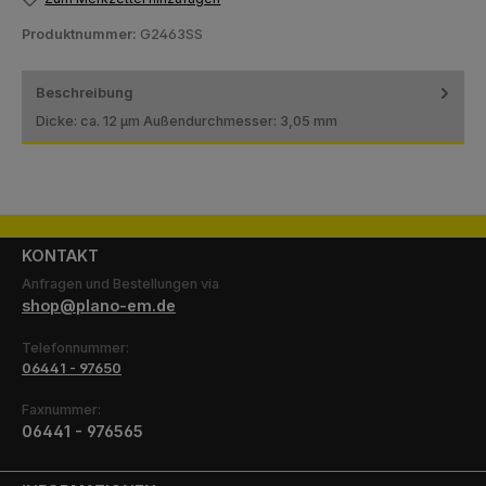
Produktnummer:
G2463SS
Beschreibung
Dicke: ca. 12 µm Außendurchmesser: 3,05 mm
KONTAKT
Anfragen und Bestellungen via
shop@plano-em.de
Telefonnummer:
06441 - 97650
Faxnummer:
06441 - 976565