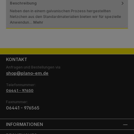
Beschreibung
Neben den in einem galvanischen Prozess hergestellten
Netzchen aus den Standardmaterialien bieten wir für spezielle
Anwendun…
Mehr
KONTAKT
Anfragen und Bestellungen via
shop@plano-em.de
Telefonnummer:
06441 - 97650
Faxnummer:
06441 - 976565
INFORMATIONEN