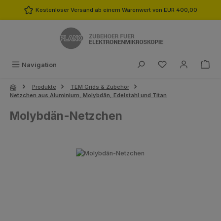
Zum Hauptinhalt springen
Kostenloser Versand ab einem Warenwert von EUR 400,00
Du hast 0 Produk
Navigation
Produkte
TEM Grids & Zubehör
Netzchen aus Aluminium, Molybdän, Edelstahl und Titan
Molybdän-Netzchen
Bildergalerie überspringen