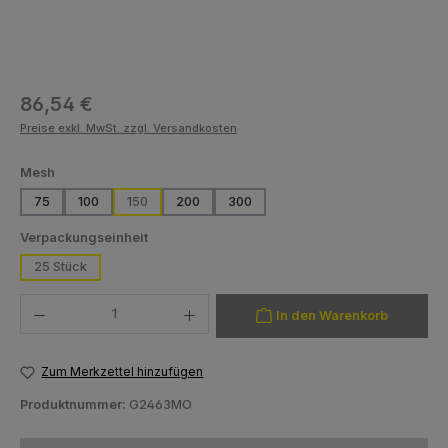
Regulärer Preis:
86,54 €
Preise exkl. MwSt. zzgl. Versandkosten
auswählen
Mesh
75
100
150
200
300
auswählen
Verpackungseinheit
25 Stück
Produkt Anzahl: Gib den gewünschten Wert ein oder benutze die Schaltfläch
In den Warenkorb
Zum Merkzettel hinzufügen
Produktnummer:
G2463MO