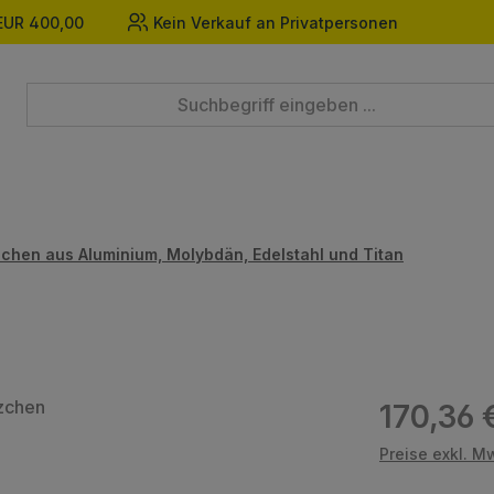
EUR 400,00
Kein Verkauf an Privatpersonen
chen aus Aluminium, Molybdän, Edelstahl und Titan
Regulärer Prei
170,36 
Preise exkl. M