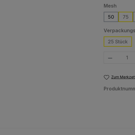
auswäh
Mesh
50
75
Verpackungs
25 Stück
Produkt Anzahl
Zum Merkzett
Produktnum