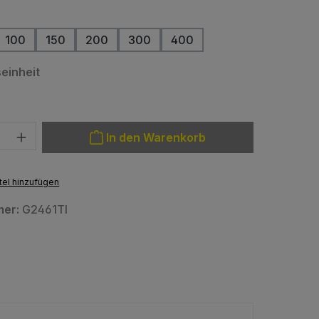
len
100
150
200
300
400
auswählen
einheit
: Gib den gewünschten Wert ein oder benutze die Schaltfläche
In den Warenkorb
el hinzufügen
mer:
G2461TI