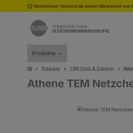
Kostenloser Versand ab einem Warenwert von 
m Hauptinhalt springen
Zur Suche springen
Zur Hauptnavigation springen
Produkte
Produkte
TEM Grids & Zubehör
Athe
Athene TEM Netzche
Bildergalerie überspringen