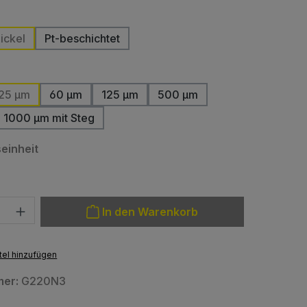
ählen
ickel
Pt-beschichtet
auswählen
25 µm
60 µm
125 µm
500 µm
1000 µm mit Steg
auswählen
einheit
: Gib den gewünschten Wert ein oder benutze die Schaltfläche
In den Warenkorb
el hinzufügen
mer:
G220N3