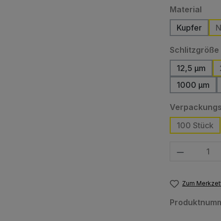
ausw
Material
Kupfer
N
Schlitzgröße
12,5 µm
1000 µm
Verpackungs
100 Stück
Produkt Anzahl
Zum Merkzett
Produktnum