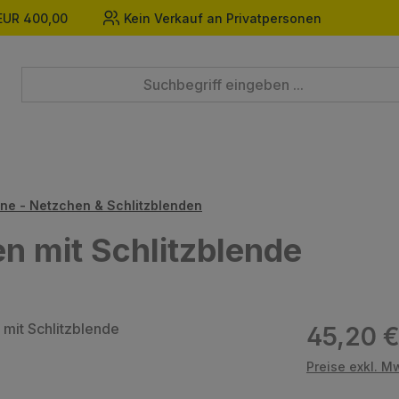
EUR 400,00
Kein Verkauf an Privatpersonen
ne - Netzchen & Schlitzblenden
n mit Schlitzblende
Regulärer Prei
45,20 
Preise exkl. M