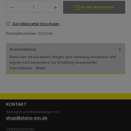
Produkt Anzahl: Gib den gewünschten Wert ein oder benutze die Schaltfläch
In den Warenkorb
Zum Merkzettel hinzufügen
Produktnummer:
G2020A
Beschreibung
Netzchen mit parallelen Stegen sind vielseitig einsetzbar und
eignen sich besonders zur Erhaltung sequentieller
Informatione…
Mehr
KONTAKT
Anfragen und Bestellungen via
shop@plano-em.de
Telefonnummer: