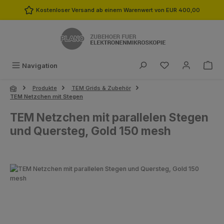
Zum Hauptinhalt springen
Kostenloser Versand ab einem Warenwert von EUR 400,00
Du hast 0 Produk
Navigation
Produkte
TEM Grids & Zubehör
TEM Netzchen mit Stegen
TEM Netzchen mit parallelen Stegen
und Quersteg, Gold 150 mesh
Bildergalerie überspringen