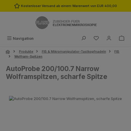
Zum Hauptinhalt springen
Kostenloser Versand ab einem Warenwert von EUR 400,00
Du hast 0 Produk
Navigation
Produkte
FIB & Mikromanipulator-Tastkopfnadeln
FIB
Wolfram-Spitzen
AutoProbe 200/100.7 Narrow
Wolframspitzen, scharfe Spitze
Bildergalerie überspringen