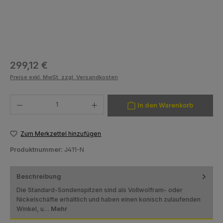
Regulärer Preis:
299,12 €
Preise exkl. MwSt. zzgl. Versandkosten
Produkt Anzahl: Gib den gewünschten Wert ein oder benutze die Schaltfläch
In den Warenkorb
Zum Merkzettel hinzufügen
Produktnummer:
J411-N
Beschreibung
Die Standard-Sondenspitzen sind als Vollwolfram- oder
Nickelschäfte erhältlich und haben einen konisch zulaufenden
Winkel, u…
Mehr