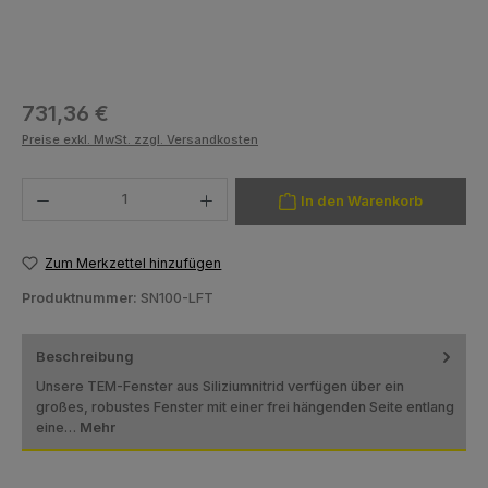
Regulärer Preis:
731,36 €
Preise exkl. MwSt. zzgl. Versandkosten
Produkt Anzahl: Gib den gewünschten Wert ein oder benutze die Schaltfläch
In den Warenkorb
Zum Merkzettel hinzufügen
Produktnummer:
SN100-LFT
Beschreibung
Unsere TEM-Fenster aus Siliziumnitrid verfügen über ein
großes, robustes Fenster mit einer frei hängenden Seite entlang
eine…
Mehr