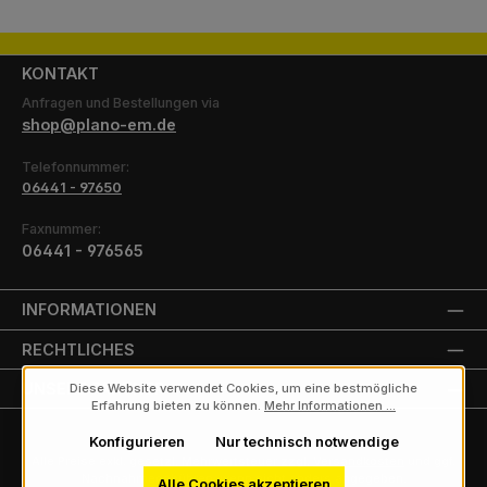
KONTAKT
Anfragen und Bestellungen via
shop@plano-em.de
Telefonnummer:
06441 - 97650
Faxnummer:
06441 - 976565
INFORMATIONEN
RECHTLICHES
UNSERE PARTNER
Diese Website verwendet Cookies, um eine bestmögliche
Erfahrung bieten zu können.
Mehr Informationen ...
Konfigurieren
Nur technisch notwendige
Alle Preise exkl. gesetzl. Mehrwertsteuer zzgl.
Versandkosten
und ggf.
Nachnahmegebühren, wenn nicht anders angegeben.
Alle Cookies akzeptieren