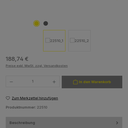
Regulärer Preis:
188,74 €
Preise exkl. MwSt. zzgl. Versandkosten
Produkt Anzahl: Gib den gewünschten Wert ein oder benutze die Schaltfläch
In den Warenkorb
Zum Merkzettel hinzufügen
Produktnummer:
22510
Beschreibung