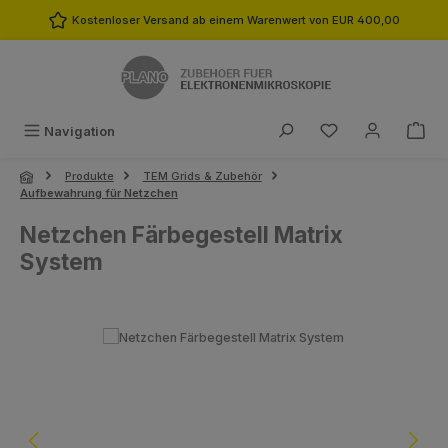
Zum Hauptinhalt springen
Kostenloser Versand ab einem Warenwert von EUR 400,00
Du hast 0 Produk
Navigation
Produkte
TEM Grids & Zubehör
Aufbewahrung für Netzchen
Netzchen Färbegestell Matrix
System
Bildergalerie überspringen