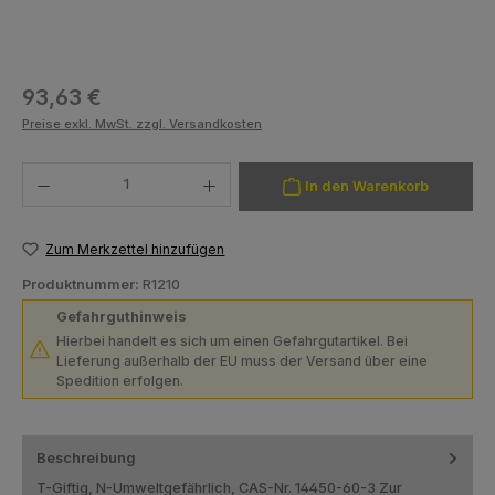
Regulärer Preis:
93,63 €
Preise exkl. MwSt. zzgl. Versandkosten
Produkt Anzahl: Gib den gewünschten Wert ein oder benutze die Schaltfläch
In den Warenkorb
Zum Merkzettel hinzufügen
Produktnummer:
R1210
Gefahrguthinweis
Hierbei handelt es sich um einen Gefahrgutartikel. Bei
Lieferung außerhalb der EU muss der Versand über eine
Spedition erfolgen.
Beschreibung
T-Giftig, N-Umweltgefährlich, CAS-Nr. 14450-60-3 Zur