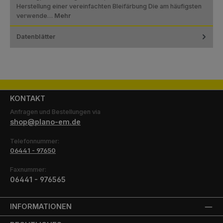
Herstellung einer vereinfachten Bleifärbung Die am häufigsten
verwende…
Mehr
Datenblätter
KONTAKT
Anfragen und Bestellungen via
shop@plano-em.de
Telefonnummer:
06441 - 97650
Faxnummer:
06441 - 976565
INFORMATIONEN